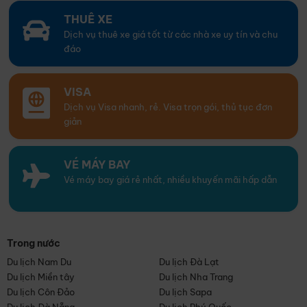
THUÊ XE
Dịch vụ thuê xe giá tốt từ các nhà xe uy tín và chu
đáo
VISA
Dịch vụ Visa nhanh, rẻ. Visa trọn gói, thủ tục đơn
giản
VÉ MÁY BAY
Vé máy bay giá rẻ nhất, nhiều khuyến mãi hấp dẫn
Trong nước
Du lịch Nam Du
Du lịch Đà Lạt
Du lịch Miền tây
Du lịch Nha Trang
Du lịch Côn Đảo
Du lịch Sapa