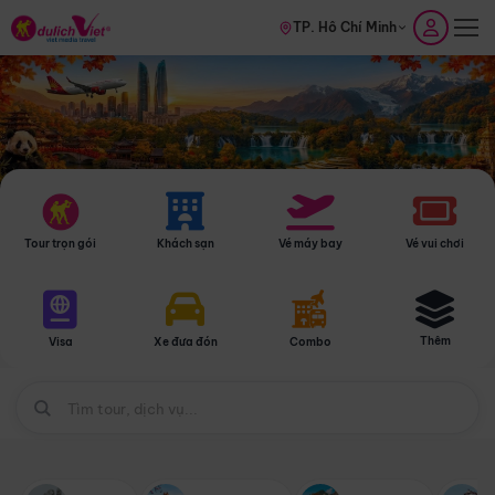
TP. Hồ Chí Minh
Tour trọn gói
Khách sạn
Vé máy bay
Vé vui chơi
Thêm
Visa
Xe đưa đón
Combo