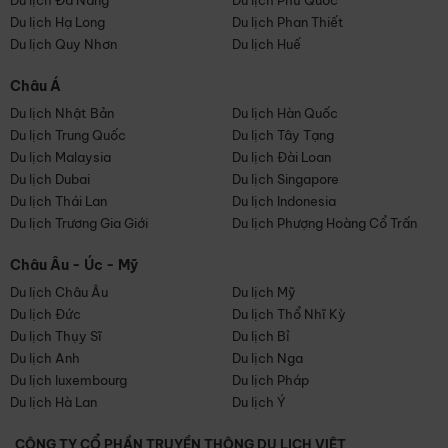
Du lịch Đà Nẵng
Du lịch Phú Quốc
Du lịch Hạ Long
Du lịch Phan Thiết
Du lịch Quy Nhơn
Du lịch Huế
Châu Á
Du lịch Nhật Bản
Du lịch Hàn Quốc
Du lịch Trung Quốc
Du lịch Tây Tạng
Du lịch Malaysia
Du lịch Đài Loan
Du lịch Dubai
Du lịch Singapore
Du lịch Thái Lan
Du lịch Indonesia
Du lịch Trương Gia Giới
Du lịch Phượng Hoàng Cổ Trấn
Châu Âu - Úc - Mỹ
Du lịch Châu Âu
Du lịch Mỹ
Du lịch Đức
Du lịch Thổ Nhĩ Kỳ
Du lịch Thụy Sĩ
Du lịch Bỉ
Du lịch Anh
Du lịch Nga
Du lịch luxembourg
Du lịch Pháp
Du lịch Hà Lan
Du lịch Ý
CÔNG TY CỔ PHẦN TRUYỀN THÔNG DU LỊCH VIỆT