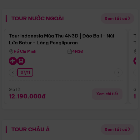
TOUR NƯỚC NGOÀI
Xem tất cả
Điểm nổi bật
Tour Indonesia Mùa Thu 4N3Đ | Đảo Bali - Núi
To
Lửa Batur - Làng Penglipuran
Tr
Hồ Chí Minh
4N3Đ
07/11
Giá từ:
Giá
Xem chi tiết
12.190.000đ
1
TOUR CHÂU Á
Xem tất cả
Điểm nổi bật