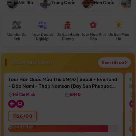
Nội địa
Trung Quốc
Hàn Quốc
N
Combo Du
Tour Doanh
Du lịch Hành
Tour Hoa Anh
Du lịch Mùa
D
lịch
Nghiệp
Hương
Đào
Hè
TOUR GIỜ CHÓT
Xem tất cả
Điểm nổi bật
Còn
16 ngày 12:47:42
Cò
Tour Hàn Quốc Mùa Thu 5N4Đ | Seoul - Everland
To
- Đảo Nami - Tháp Namsan (Bay Sun Phuquoc
Hò
Bay Sun Phuquoc Airways
Tặ
Airways)
Aq
Hồ Chí Minh
5N4Đ
26/08
‹
Còn 9/10 chỗ
Còn 9/10 chỗ
C
C