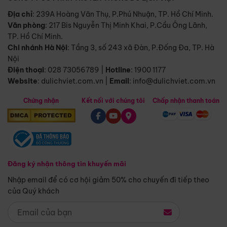
Địa chỉ
: 239A Hoàng Văn Thụ, P.Phú Nhuận, TP. Hồ Chí Minh.
Văn phòng
:
217 Bis Nguyễn Thị Minh Khai, P.Cầu Ông Lãnh,
TP. Hồ Chí Minh.
Chi nhánh Hà Nội
:
Tầng 3, số 243 xã Đàn, P.Đống Đa, TP. Hà
Nội
Điện thoại
:
028 73056789
|
Hotline
:
1900 1177
Website
:
dulichviet.com.vn
|
Email
:
info@dulichviet.com.vn
Chứng nhận
Kết nối với chúng tôi
Chấp nhận thanh toán
Đăng ký nhận thông tin khuyến mãi
Nhập email để có cơ hội giảm 50% cho chuyến đi tiếp theo
của Quý khách