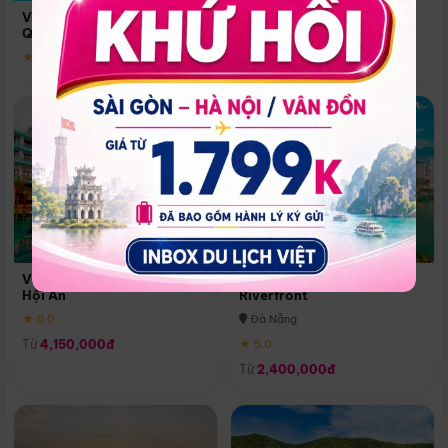
Quoc
Vinpearl Resort & Spa Phu
Phú Quốc
Quoc
★ 5.0
★ 5.0
Vinpearl Resort & Golf Nam
Melia Vinpearl Danang
Hội An
Riverfront
★ 5.0
Đà Nẵng
Từ
4,150,000đ
★ 5.0
Từ
2,400,000đ