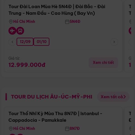
Tour Đài Loan Mùa Hè 5N4Đ | Đài Bắc - Đài
To
Trung - Nam Đầu - Cao Hùng ( Bay Vn)
Tr
Hồ Chí Minh
5N4Đ
12/09
01/10
Giá từ:
Giá
Xem chi tiết
12.999.000đ
1
TOUR DU LỊCH ÂU-ÚC-MỸ-PHI
Xem tất cả
Điểm nổi bật
Tour Thổ Nhĩ Kỳ Mùa Thu 8N7Đ | Istanbul -
To
Cappadocia - Pamukkale
Đế
Hồ Chí Minh
8N7Đ