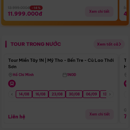
13.999.000đ
5.5
-14%
Xem chi tiết
11.999.000đ
4
TOUR TRONG NƯỚC
Xem tất cả
Điểm nổi bật
Tour Miền Tây 1N | Mỹ Tho - Bến Tre - Cù Lao Thới
To
Sơn
Hu
Hồ Chí Minh
1N0Đ
14/08
16/08
23/08
30/08
06/09
13/09
20/0
Giá
Xem chi tiết
7
Liên hệ