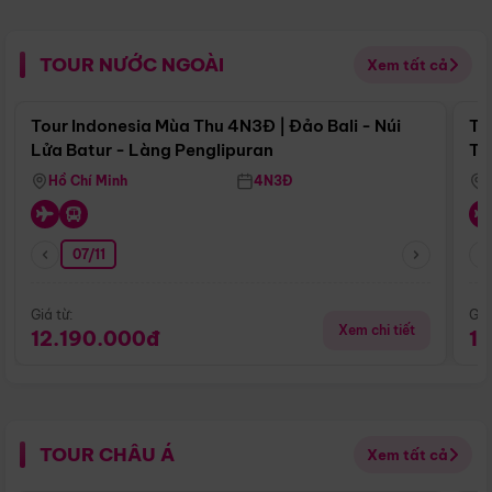
TOUR NƯỚC NGOÀI
Xem tất cả
Điểm nổi bật
Tour Indonesia Mùa Thu 4N3Đ | Đảo Bali - Núi
To
Lửa Batur - Làng Penglipuran
Tr
Hồ Chí Minh
4N3Đ
07/11
Giá từ:
Giá
Xem chi tiết
12.190.000đ
1
TOUR CHÂU Á
Xem tất cả
Điểm nổi bật