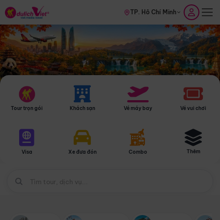
TP. Hồ Chí Minh
Tour trọn gói
Khách sạn
Vé máy bay
Vé vui chơi
Thêm
Visa
Xe đưa đón
Combo