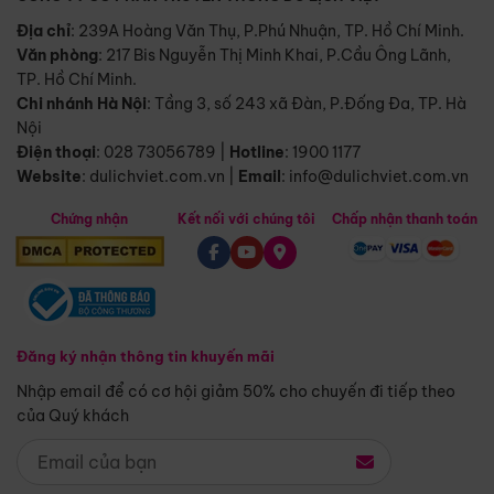
Địa chỉ
: 239A Hoàng Văn Thụ, P.Phú Nhuận, TP. Hồ Chí Minh.
Văn phòng
:
217 Bis Nguyễn Thị Minh Khai, P.Cầu Ông Lãnh,
TP. Hồ Chí Minh.
Chi nhánh Hà Nội
:
Tầng 3, số 243 xã Đàn, P.Đống Đa, TP. Hà
Nội
Điện thoại
:
028 73056789
|
Hotline
:
1900 1177
Website
:
dulichviet.com.vn
|
Email
:
info@dulichviet.com.vn
Chứng nhận
Kết nối với chúng tôi
Chấp nhận thanh toán
Đăng ký nhận thông tin khuyến mãi
Nhập email để có cơ hội giảm 50% cho chuyến đi tiếp theo
của Quý khách