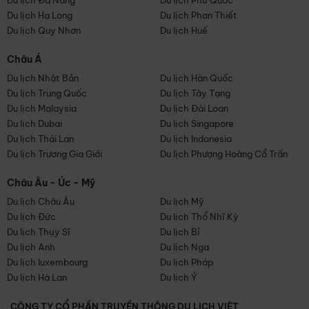
Du lịch Đà Nẵng
Du lịch Phú Quốc
Du lịch Hạ Long
Du lịch Phan Thiết
Du lịch Quy Nhơn
Du lịch Huế
Châu Á
Du lịch Nhật Bản
Du lịch Hàn Quốc
Du lịch Trung Quốc
Du lịch Tây Tạng
Du lịch Malaysia
Du lịch Đài Loan
Du lịch Dubai
Du lịch Singapore
Du lịch Thái Lan
Du lịch Indonesia
Du lịch Trương Gia Giới
Du lịch Phượng Hoàng Cổ Trấn
Châu Âu - Úc - Mỹ
Du lịch Châu Âu
Du lịch Mỹ
Du lịch Đức
Du lịch Thổ Nhĩ Kỳ
Du lịch Thụy Sĩ
Du lịch Bỉ
Du lịch Anh
Du lịch Nga
Du lịch luxembourg
Du lịch Pháp
Du lịch Hà Lan
Du lịch Ý
CÔNG TY CỔ PHẦN TRUYỀN THÔNG DU LỊCH VIỆT