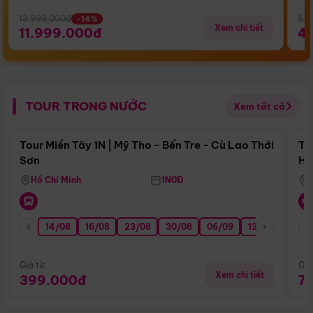
13.999.000đ
5.5
-14%
Xem chi tiết
11.999.000đ
4
TOUR TRONG NƯỚC
Xem tất cả
Điểm nổi bật
Tour Miền Tây 1N | Mỹ Tho - Bến Tre - Cù Lao Thới
To
Sơn
Hu
Hồ Chí Minh
1N0Đ
14/08
16/08
23/08
30/08
06/09
13/09
20/0
Giá từ:
Giá
Xem chi tiết
399.000đ
7