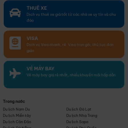
THUÊ XE
Dịch vụ thuê xe giá tốt từ các nhà xe uy tín và chu
đáo
VISA
Dịch vụ Visa nhanh, rẻ. Visa trọn gói, thủ tục đơn
giản
VÉ MÁY BAY
Vé máy bay giá rẻ nhất, nhiều khuyến mãi hấp dẫn
Trong nước
Du lịch Nam Du
Du lịch Đà Lạt
Du lịch Miền tây
Du lịch Nha Trang
Du lịch Côn Đảo
Du lịch Sapa