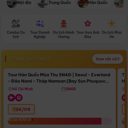
Nội địa
Trung Quốc
Hàn Quốc
N
Combo Du
Tour Doanh
Du lịch Hành
Tour Hoa Anh
Du lịch Mùa
D
lịch
Nghiệp
Hương
Đào
Hè
TOUR GIỜ CHÓT
Xem tất cả
Điểm nổi bật
Còn
15 ngày 19:43:24
Cò
Tour Hàn Quốc Mùa Thu 5N4Đ | Seoul - Everland
To
- Đảo Nami - Tháp Namsan (Bay Sun Phuquoc
Hò
Bay Sun Phuquoc Airways
Tặ
Airways)
Aq
Hồ Chí Minh
5N4Đ
26/08
‹
Còn 9/10 chỗ
Còn 9/10 chỗ
C
C