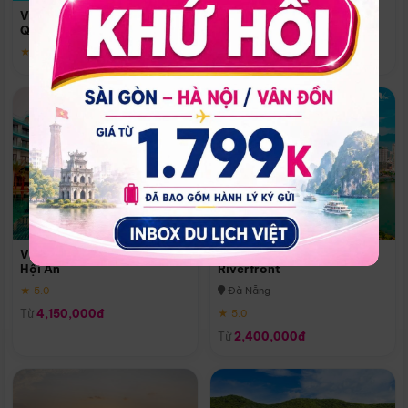
Quoc
Vinpearl Resort & Spa Phu
Phú Quốc
Quoc
★ 5.0
★ 5.0
Vinpearl Resort & Golf Nam
Melia Vinpearl Danang
Hội An
Riverfront
★ 5.0
Đà Nẵng
Từ
4,150,000đ
★ 5.0
Từ
2,400,000đ