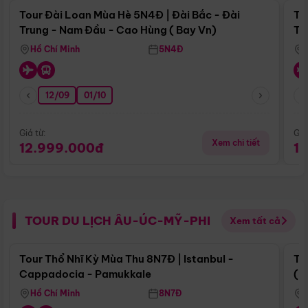
Tour Đài Loan Mùa Hè 5N4Đ | Đài Bắc - Đài
To
Trung - Nam Đầu - Cao Hùng ( Bay Vn)
Tr
Hồ Chí Minh
5N4Đ
12/09
01/10
Giá từ:
Giá
Xem chi tiết
12.999.000đ
1
TOUR DU LỊCH ÂU-ÚC-MỸ-PHI
Xem tất cả
Điểm nổi bật
Tour Thổ Nhĩ Kỳ Mùa Thu 8N7Đ | Istanbul -
To
Cappadocia - Pamukkale
(B
Hồ Chí Minh
8N7Đ