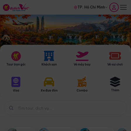
TP. Hồ Chí Minh
Tour trọn gói
Khách sạn
Vé máy bay
Vé vui chơi
Thêm
Visa
Xe đưa đón
Combo