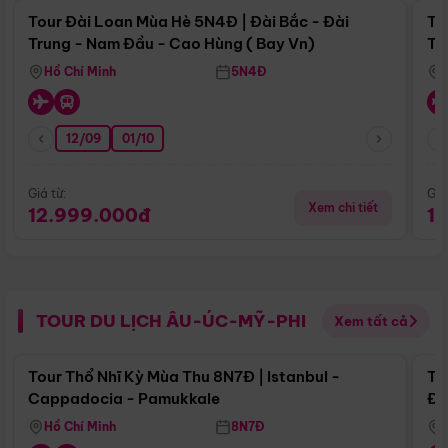
Tour Đài Loan Mùa Hè 5N4Đ | Đài Bắc - Đài
To
Trung - Nam Đầu - Cao Hùng ( Bay Vn)
Tr
Hồ Chí Minh
5N4Đ
12/09
01/10
Giá từ:
Giá
Xem chi tiết
12.999.000đ
1
TOUR DU LỊCH ÂU-ÚC-MỸ-PHI
Xem tất cả
Điểm nổi bật
Tour Thổ Nhĩ Kỳ Mùa Thu 8N7Đ | Istanbul -
To
Cappadocia - Pamukkale
Đế
Hồ Chí Minh
8N7Đ