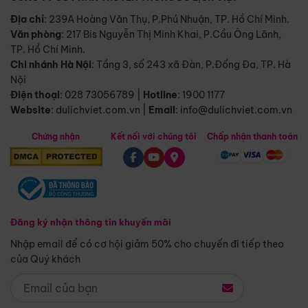
Địa chỉ
: 239A Hoàng Văn Thụ, P.Phú Nhuận, TP. Hồ Chí Minh.
Văn phòng
:
217 Bis Nguyễn Thị Minh Khai, P.Cầu Ông Lãnh,
TP. Hồ Chí Minh.
Chi nhánh Hà Nội
:
Tầng 3, số 243 xã Đàn, P.Đống Đa, TP. Hà
Nội
Điện thoại
:
028 73056789
|
Hotline
:
1900 1177
Website
:
dulichviet.com.vn
|
Email
:
info@dulichviet.com.vn
Chứng nhận
Kết nối với chúng tôi
Chấp nhận thanh toán
Đăng ký nhận thông tin khuyến mãi
Nhập email để có cơ hội giảm 50% cho chuyến đi tiếp theo
của Quý khách