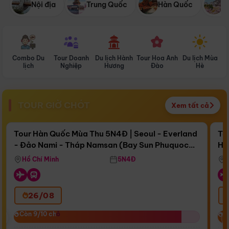
Nội địa
Trung Quốc
Hàn Quốc
N
Combo Du
Tour Doanh
Du lịch Hành
Tour Hoa Anh
Du lịch Mùa
D
lịch
Nghiệp
Hương
Đào
Hè
TOUR GIỜ CHÓT
Xem tất cả
Điểm nổi bật
Còn
15 ngày 20:25:42
Cò
Tour Hàn Quốc Mùa Thu 5N4Đ | Seoul - Everland
To
- Đảo Nami - Tháp Namsan (Bay Sun Phuquoc
Hò
Bay Sun Phuquoc Airways
Tặ
Airways)
Aq
Hồ Chí Minh
5N4Đ
26/08
‹
Còn 9/10 chỗ
Còn 9/10 chỗ
C
C