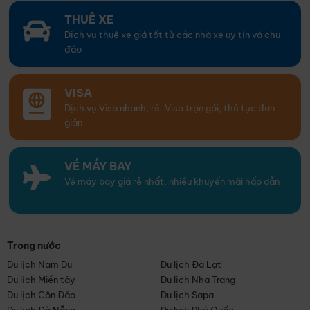
THUÊ XE
Dịch vụ thuê xe giá tốt từ các nhà xe uy tín và chu
đáo
VISA
Dịch vụ Visa nhanh, rẻ. Visa trọn gói, thủ tục đơn
giản
VÉ MÁY BAY
Vé máy bay giá rẻ nhất, nhiều khuyến mãi hấp dẫn
Trong nước
Du lịch Nam Du
Du lịch Đà Lạt
Du lịch Miền tây
Du lịch Nha Trang
Du lịch Côn Đảo
Du lịch Sapa