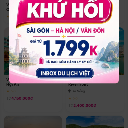
Quoc
Vinpearl Resort & Spa Phu
Phú Quốc
Quoc
★ 5.0
★ 5.0
Vinpearl Resort & Golf Nam
Melia Vinpearl Danang
Hội An
Riverfront
★ 5.0
Đà Nẵng
Từ
4,150,000đ
★ 5.0
Từ
2,400,000đ