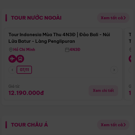
TOUR NƯỚC NGOÀI
Xem tất cả
Điểm nổi bật
Tour Indonesia Mùa Thu 4N3Đ | Đảo Bali - Núi
To
Lửa Batur - Làng Penglipuran
Tr
Hồ Chí Minh
4N3Đ
07/11
Giá từ:
Giá
Xem chi tiết
12.190.000đ
1
TOUR CHÂU Á
Xem tất cả
Điểm nổi bật