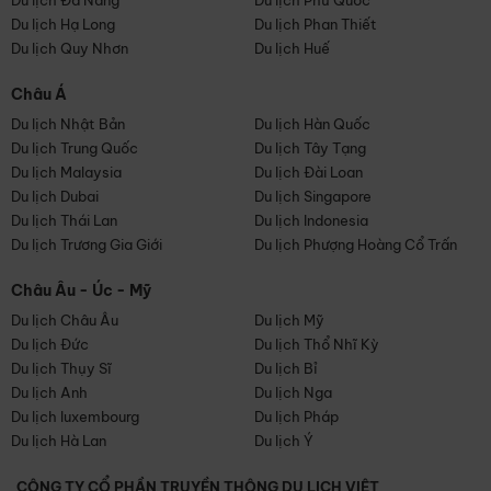
Du lịch Đà Nẵng
Du lịch Phú Quốc
Du lịch Hạ Long
Du lịch Phan Thiết
Du lịch Quy Nhơn
Du lịch Huế
Châu Á
Du lịch Nhật Bản
Du lịch Hàn Quốc
Du lịch Trung Quốc
Du lịch Tây Tạng
Du lịch Malaysia
Du lịch Đài Loan
Du lịch Dubai
Du lịch Singapore
Du lịch Thái Lan
Du lịch Indonesia
Du lịch Trương Gia Giới
Du lịch Phượng Hoàng Cổ Trấn
Châu Âu - Úc - Mỹ
Du lịch Châu Âu
Du lịch Mỹ
Du lịch Đức
Du lịch Thổ Nhĩ Kỳ
Du lịch Thụy Sĩ
Du lịch Bỉ
Du lịch Anh
Du lịch Nga
Du lịch luxembourg
Du lịch Pháp
Du lịch Hà Lan
Du lịch Ý
CÔNG TY CỔ PHẦN TRUYỀN THÔNG DU LỊCH VIỆT