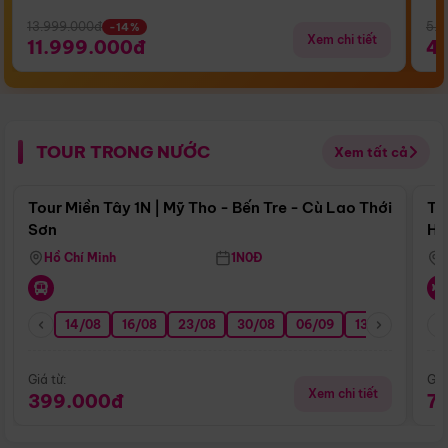
13.999.000đ
5.5
-14%
Xem chi tiết
11.999.000đ
4
TOUR TRONG NƯỚC
Xem tất cả
Điểm nổi bật
Tour Miền Tây 1N | Mỹ Tho - Bến Tre - Cù Lao Thới
To
Sơn
Hu
Hồ Chí Minh
1N0Đ
14/08
16/08
23/08
30/08
06/09
13/09
20/0
Giá từ:
Giá
Xem chi tiết
399.000đ
7