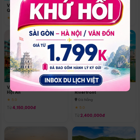
Quoc
Vinpearl Resort & Spa Phu
Phú Quốc
Quoc
★ 5.0
★ 5.0
Vinpearl Resort & Golf Nam
Melia Vinpearl Danang
Hội An
Riverfront
★ 5.0
Đà Nẵng
Từ
4,150,000đ
★ 5.0
Từ
2,400,000đ