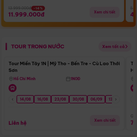
13.999.000đ
5.5
-14%
Xem chi tiết
11.999.000đ
4
TOUR TRONG NƯỚC
Xem tất cả
Điểm nổi bật
Tour Miền Tây 1N | Mỹ Tho - Bến Tre - Cù Lao Thới
To
Sơn
Hu
Hồ Chí Minh
1N0Đ
14/08
16/08
23/08
30/08
06/09
13/09
20/0
Giá
Xem chi tiết
7
Liên hệ