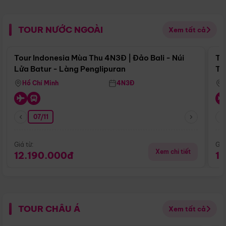
TOUR NƯỚC NGOÀI
Xem tất cả
Điểm nổi bật
Tour Indonesia Mùa Thu 4N3Đ | Đảo Bali - Núi
To
Lửa Batur - Làng Penglipuran
Tr
Hồ Chí Minh
4N3Đ
07/11
Giá từ:
Giá
Xem chi tiết
12.190.000đ
1
TOUR CHÂU Á
Xem tất cả
Điểm nổi bật