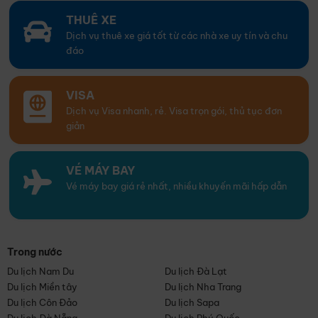
THUÊ XE
Dịch vụ thuê xe giá tốt từ các nhà xe uy tín và chu
đáo
VISA
Dịch vụ Visa nhanh, rẻ. Visa trọn gói, thủ tục đơn
giản
VÉ MÁY BAY
Vé máy bay giá rẻ nhất, nhiều khuyến mãi hấp dẫn
Trong nước
Du lịch Nam Du
Du lịch Đà Lạt
Du lịch Miền tây
Du lịch Nha Trang
Du lịch Côn Đảo
Du lịch Sapa