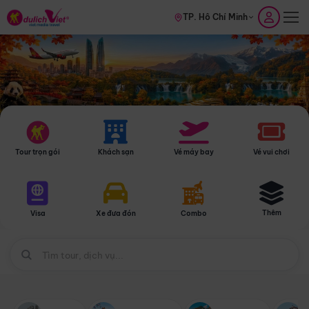
TP. Hồ Chí Minh
Tour trọn gói
Khách sạn
Vé máy bay
Vé vui chơi
Thêm
Visa
Xe đưa đón
Combo