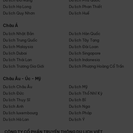
Du lịch Đà Nẵng
Du lịch Phú Quốc
Du lịch Hạ Long
Du lịch Phan Thiết
Du lịch Quy Nhơn
Du lịch Huế
Châu Á
Du lịch Nhật Bản
Du lịch Hàn Quốc
Du lịch Trung Quốc
Du lịch Tây Tạng
Du lịch Malaysia
Du lịch Đài Loan
Du lịch Dubai
Du lịch Singapore
Du lịch Thái Lan
Du lịch Indonesia
Du lịch Trương Gia Giới
Du lịch Phượng Hoàng Cổ Trấn
Châu Âu - Úc - Mỹ
Du lịch Châu Âu
Du lịch Mỹ
Du lịch Đức
Du lịch Thổ Nhĩ Kỳ
Du lịch Thụy Sĩ
Du lịch Bỉ
Du lịch Anh
Du lịch Nga
Du lịch luxembourg
Du lịch Pháp
Du lịch Hà Lan
Du lịch Ý
CÔNG TY CỔ PHẦN TRUYỀN THÔNG DU LỊCH VIỆT