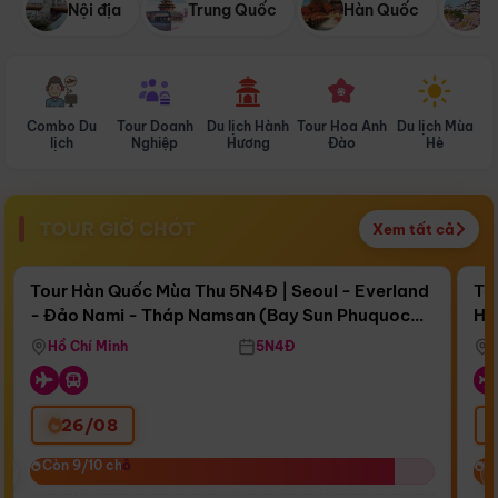
Nội địa
Trung Quốc
Hàn Quốc
N
Combo Du
Tour Doanh
Du lịch Hành
Tour Hoa Anh
Du lịch Mùa
D
lịch
Nghiệp
Hương
Đào
Hè
TOUR GIỜ CHÓT
Xem tất cả
Điểm nổi bật
Còn
16 ngày 10:38:20
Cò
Tour Hàn Quốc Mùa Thu 5N4Đ | Seoul - Everland
To
- Đảo Nami - Tháp Namsan (Bay Sun Phuquoc
Hò
Bay Sun Phuquoc Airways
Tặ
Airways)
Aq
Hồ Chí Minh
5N4Đ
26/08
‹
Còn 9/10 chỗ
Còn 9/10 chỗ
C
C