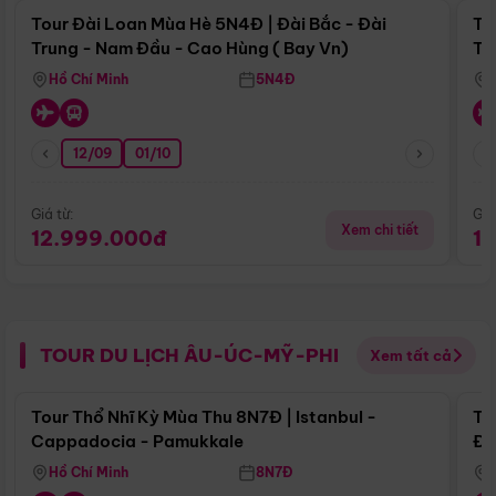
Tour Đài Loan Mùa Hè 5N4Đ | Đài Bắc - Đài
To
Trung - Nam Đầu - Cao Hùng ( Bay Vn)
Tr
Hồ Chí Minh
5N4Đ
12/09
01/10
Giá từ:
Giá
Xem chi tiết
12.999.000đ
1
TOUR DU LỊCH ÂU-ÚC-MỸ-PHI
Xem tất cả
Điểm nổi bật
Tour Thổ Nhĩ Kỳ Mùa Thu 8N7Đ | Istanbul -
To
Cappadocia - Pamukkale
Đế
Hồ Chí Minh
8N7Đ