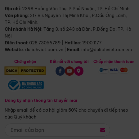
Địa chỉ
: 239A Hoàng Văn Thụ, P.Phú Nhuận, TP. Hồ Chí Minh.
Văn phòng
:
217 Bis Nguyễn Thị Minh Khai, P.Cầu Ông Lãnh,
TP. Hồ Chí Minh.
Chi nhánh Hà Nội
:
Tầng 3, số 243 xã Đàn, P.Đống Đa, TP. Hà
Nội
Điện thoại
:
028 73056789
|
Hotline
:
1900 1177
Website
:
dulichviet.com.vn
|
Email
:
info@dulichviet.com.vn
Chứng nhận
Kết nối với chúng tôi
Chấp nhận thanh toán
Đăng ký nhận thông tin khuyến mãi
Nhập email để có cơ hội giảm 50% cho chuyến đi tiếp theo
của Quý khách