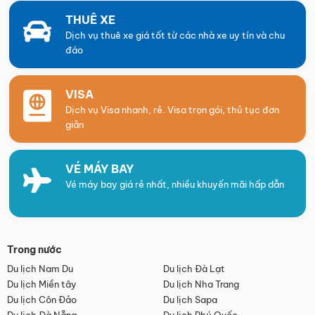
THUÊ XE
Dịch vụ thuê xe giá tốt từ các nhà xe uy tín và chu
đáo
VISA
Dịch vụ Visa nhanh, rẻ. Visa trọn gói, thủ tục đơn
giản
VÉ MÁY BAY
Vé máy bay giá rẻ nhất, nhiều khuyến mãi hấp dẫn
Trong nước
Du lịch Nam Du
Du lịch Đà Lạt
Du lịch Miền tây
Du lịch Nha Trang
Du lịch Côn Đảo
Du lịch Sapa