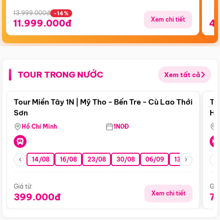
13.999.000đ
-14%
Xem chi tiết
11.999.000đ
4
TOUR TRONG NƯỚC
Xem tất cả
Điểm nổi bật
Tour Miền Tây 1N | Mỹ Tho - Bến Tre - Cù Lao Thới
To
Sơn
Hu
Hồ Chí Minh
1N0Đ
14/08
16/08
23/08
30/08
06/09
13/09
20/0
Giá từ:
Giá
Xem chi tiết
399.000đ
7