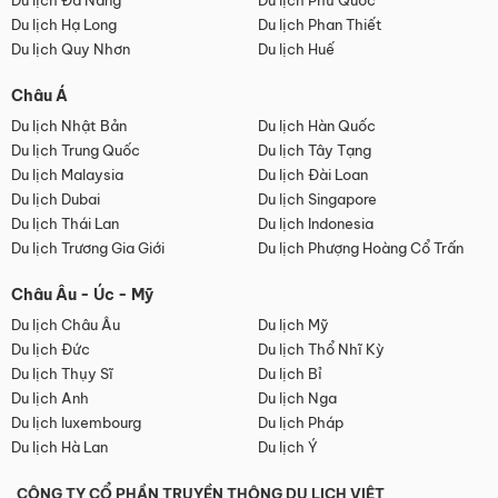
Du lịch Đà Nẵng
Du lịch Phú Quốc
Du lịch Hạ Long
Du lịch Phan Thiết
Du lịch Quy Nhơn
Du lịch Huế
Châu Á
Du lịch Nhật Bản
Du lịch Hàn Quốc
Du lịch Trung Quốc
Du lịch Tây Tạng
Du lịch Malaysia
Du lịch Đài Loan
Du lịch Dubai
Du lịch Singapore
Du lịch Thái Lan
Du lịch Indonesia
Du lịch Trương Gia Giới
Du lịch Phượng Hoàng Cổ Trấn
Châu Âu - Úc - Mỹ
Du lịch Châu Âu
Du lịch Mỹ
Du lịch Đức
Du lịch Thổ Nhĩ Kỳ
Du lịch Thụy Sĩ
Du lịch Bỉ
Du lịch Anh
Du lịch Nga
Du lịch luxembourg
Du lịch Pháp
Du lịch Hà Lan
Du lịch Ý
CÔNG TY CỔ PHẦN TRUYỀN THÔNG DU LỊCH VIỆT