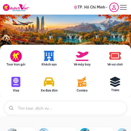
TP. Hồ Chí Minh
Tour trọn gói
Khách sạn
Vé máy bay
Vé vui chơi
Thêm
Visa
Xe đưa đón
Combo