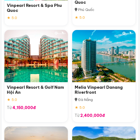
Quoc
Vinpearl Resort & Spa Phu
Phú Quốc
Quoc
★ 5.0
★ 5.0
Vinpearl Resort & Golf Nam
Melia Vinpearl Danang
Hội An
Riverfront
★ 5.0
Đà Nẵng
Từ
4,150,000đ
★ 5.0
Từ
2,400,000đ