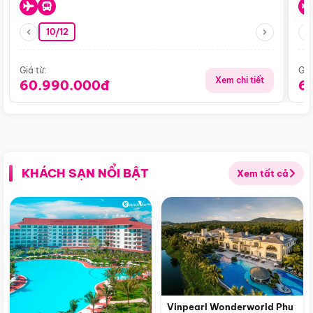
10/12
Giá từ:
Giá
Xem chi tiết
60.990.000đ
6
KHÁCH SẠN NỔI BẬT
Xem tất cả
Vinpearl Wonderworld Phu