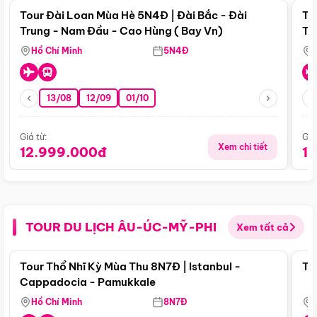
Tour Đài Loan Mùa Hè 5N4Đ | Đài Bắc - Đài
To
Trung - Nam Đầu - Cao Hùng ( Bay Vn)
Tr
Hồ Chí Minh
5N4Đ
13/08
12/09
01/10
Giá từ:
Giá
Xem chi tiết
12.999.000đ
1
TOUR DU LỊCH ÂU-ÚC-MỸ-PHI
Xem tất cả
Điểm nổi bật
Tour Thổ Nhĩ Kỳ Mùa Thu 8N7Đ | Istanbul -
To
Cappadocia - Pamukkale
Hồ Chí Minh
8N7Đ