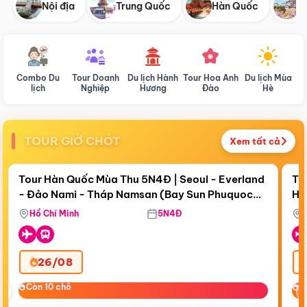
Nội địa
Trung Quốc
Hàn Quốc
N
Combo Du
Tour Doanh
Du lịch Hành
Tour Hoa Anh
Du lịch Mùa
D
lịch
Nghiệp
Hương
Đào
Hè
TOUR GIỜ CHÓT
Xem tất cả
Điểm nổi bật
Còn
19 ngày 02:45:05
Cò
Tour Hàn Quốc Mùa Thu 5N4Đ | Seoul - Everland
To
- Đảo Nami - Tháp Namsan (Bay Sun Phuquoc
Hò
Tặ
Airways)
Aq
Hồ Chí Minh
5N4Đ
26/08
‹
Còn 10 chỗ
Còn 10 chỗ
C
C