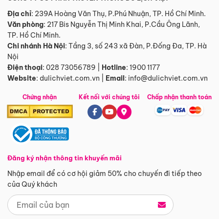
Địa chỉ
: 239A Hoàng Văn Thụ, P.Phú Nhuận, TP. Hồ Chí Minh.
Văn phòng
:
217 Bis Nguyễn Thị Minh Khai, P.Cầu Ông Lãnh,
TP. Hồ Chí Minh.
Chi nhánh Hà Nội
:
Tầng 3, số 243 xã Đàn, P.Đống Đa, TP. Hà
Nội
Điện thoại
:
028 73056789
|
Hotline
:
1900 1177
Website
:
dulichviet.com.vn
|
Email
:
info@dulichviet.com.vn
Chứng nhận
Kết nối với chúng tôi
Chấp nhận thanh toán
Đăng ký nhận thông tin khuyến mãi
Nhập email để có cơ hội giảm 50% cho chuyến đi tiếp theo
của Quý khách