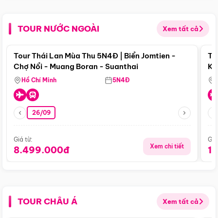
TOUR NƯỚC NGOÀI
Xem tất cả
Điểm nổi bật
Tour Thái Lan Mùa Thu 5N4Đ | Biển Jomtien -
To
Chợ Nổi - Muang Boran - Suanthai
Ku
Si
Hồ Chí Minh
5N4Đ
26/09
Giá từ:
Giá
Xem chi tiết
8.499.000đ
1
TOUR CHÂU Á
Xem tất cả
Điểm nổi bật