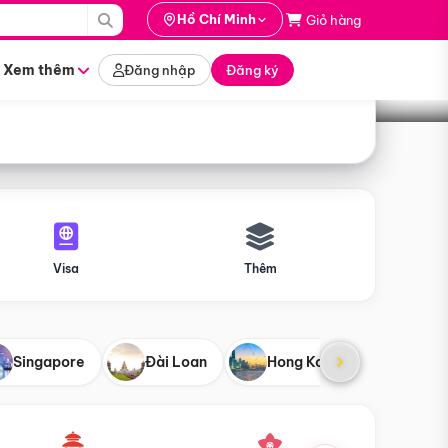
i hành
Hồ Chí Minh
Giỏ hàng
Tìm tour
tháng nào
Xem thêm
Đăng nhập
Đăng ký
Visa
Thêm
Singapore
Đài Loan
Hong Kong
Mỹ