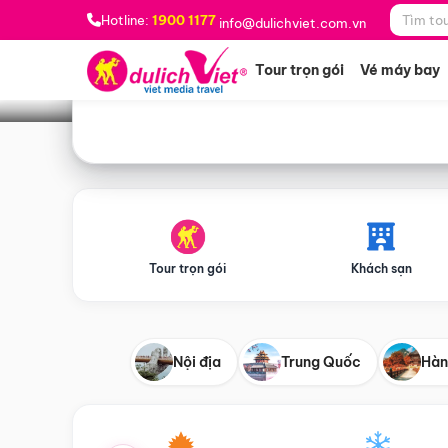
Bạn muốn đi đâu?
*
Hotline:
1900 1177
info@dulichviet.com.vn
Tour trọn gói
Vé máy bay
Tour trọn gói
Khách sạn
Nội địa
Trung Quốc
Hàn