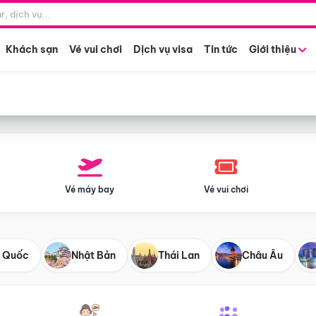
Điểm khởi hành
Tháng khở
Hồ Chí Minh
Bất kỳ 
Khách sạn
Vé vui chơi
Dịch vụ visa
Tin tức
Giới thiệu
Vé máy bay
Vé vui chơi
 Quốc
Nhật Bản
Thái Lan
Châu Âu