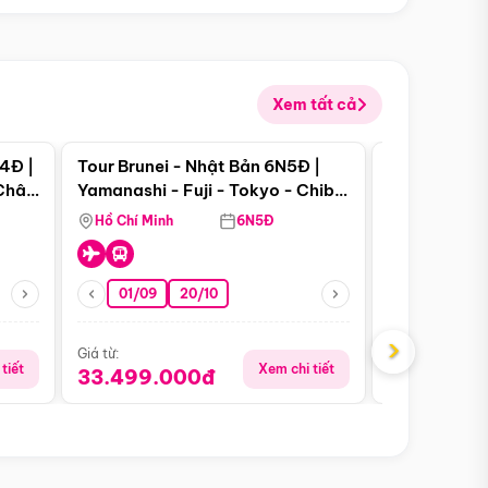
Xem tất cả
 bật
Điểm nổi bật
4Đ |
Tour Brunei - Nhật Bản 6N5Đ |
Tour Campu
 Châu
Yamanashi - Fuji - Tokyo - Chiba
Siem Reap -
- Freeday
Hồ Chí Minh
6N5Đ
Hồ Chí Minh
01/09
20/10
13/08
›
Giá từ:
Giá từ:
tiết
Xem chi tiết
33.499.000đ
5.650.00