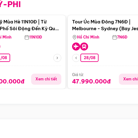
Ỹ-PHI
Điểm nổi bật
Điểm nổi
ỹ Mùa Hè 11N10Đ | Từ
Tour Úc Mùa Đông 7N6Đ |
Phố Sôi Động Đến Kỳ Quan
Melbourne - Sydney (Bay Je
Nhiên Mỹ
Airways)
í Minh
11N10Đ
Hồ Chí Minh
7N6Đ
4/08
28/08
Giá từ:
Xem chi tiết
Xem chi 
900.000đ
47.990.000đ