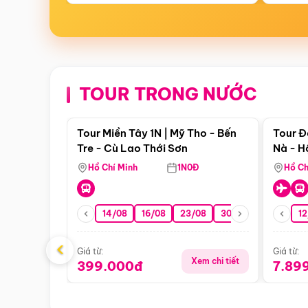
TOUR TRONG NƯỚC
Điểm nổi bật
Tour Miền Tây 1N | Mỹ Tho - Bến
Tour Đ
Tre - Cù Lao Thới Sơn
Nà - H
Nha
Hồ Chí Minh
1N0Đ
Hồ Ch
14/08
16/08
23/08
30/08
06/09
12
1
‹
Giá từ:
Giá từ:
Xem chi tiết
399.000đ
7.89