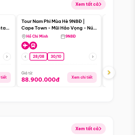
Xem tất cả
 bật
Điểm nổi bật
Tour Nam Phi Mùa Hè 9N8Đ |
Tour Mỹ Mùa
star
Cape Town - Mũi Hảo Vọng - Núi
Hoa Kỳ - Me
Bàn - Johannesburg - Pretoria -
Hồ Chí Minh
9N8Đ
Hồ Chí Minh
Safari - Lodge
28/08
30/10
29/08
›
Giá từ:
Giá từ:
tiết
Xem chi tiết
88.900.000đ
59.900.
Xem tất cả