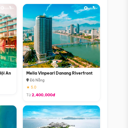
Hội An
Melia Vinpearl Danang Riverfront
Đà Nẵng
★ 5.0
Từ
2,400,000đ