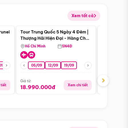
Xem tất cả
 bật
Điểm nổi bật
runei
Tour Trung Quốc 5 Ngày 4 Đêm |
Tour Trung 
Tour Hè
Thượng Hải Hiện Đại - Hàng Châu
Ân Thi - Trư
Nên Thơ - Ô Trấn Cổ Kính
Hồ Chí Minh
5N4Đ
Hồ Chí Minh
01/10
15/10
29/10
05/09
12/09
19/09
16/08
›
Giá từ:
Giá từ:
tiết
Xem chi tiết
18.990.000đ
16.990.0