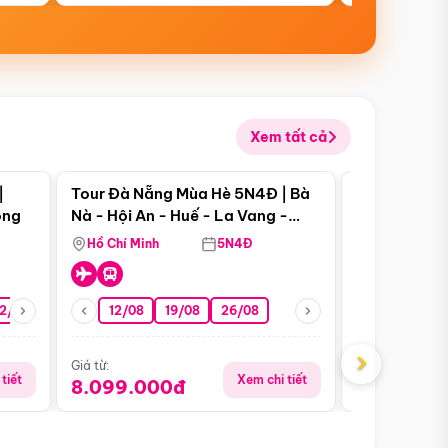
Xem tất cả
 bật
Điểm nổi bật
|
Tour Đà Nẵng Mùa Hè 5N4Đ | Bà
Tour Đà Nẵn
ong
Nà - Hội An - Huế - La Vang -
Nà - Hội An
Động Thiên Đường
Nha
Hồ Chí Minh
5N4Đ
Hồ Chí Minh
2/08
26/08
05/09
12/08
19/08
09/09
26/08
12/09
13/08
›
Giá từ:
Giá từ:
tiết
Xem chi tiết
8.099.000đ
6.899.00