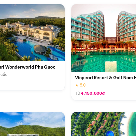
arl Wonderworld Phu Quoc
Quốc
Vinpearl Resort & Golf Nam 
★ 5.0
Từ
4,150,000đ