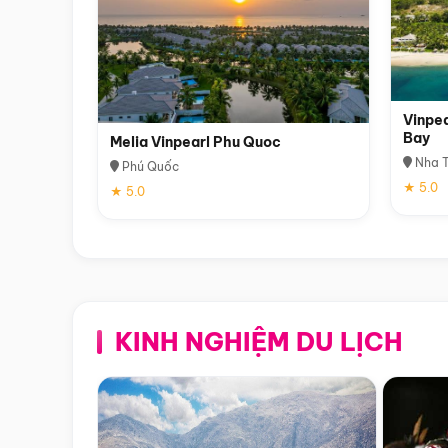
Vinpea
Bay
Melia Vinpearl Phu Quoc
Nha T
Phú Quốc
★ 5.0
★ 5.0
KINH NGHIỆM DU LỊCH