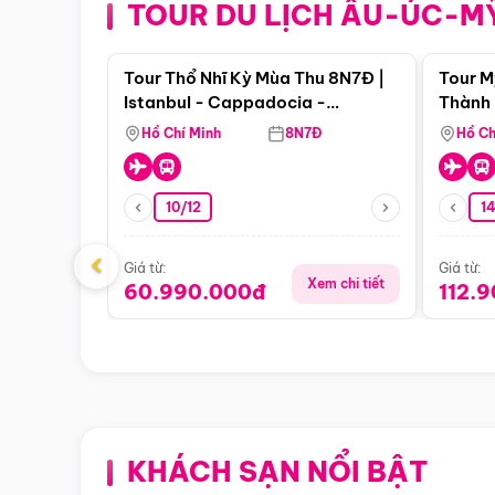
TOUR DU LỊCH ÂU-ÚC-M
Điểm nổi bật
Tour Thổ Nhĩ Kỳ Mùa Thu 8N7Đ |
Tour M
Istanbul - Cappadocia -
Thành 
Pamukkale
Thiên 
Hồ Chí Minh
8N7Đ
Hồ Ch
10/12
1
‹
Giá từ:
Giá từ:
Xem chi tiết
60.990.000đ
112.
KHÁCH SẠN NỔI BẬT