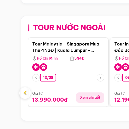
TOUR NƯỚC NGOÀI
Điểm nổi bật
Tour Malaysia - Singapore Mùa
Tour I
Thu 4N3Đ | Kuala Lumpur -
Đảo Ba
Malacca - Johor Baru -
Pengli
Hồ Chí Minh
5N4Đ
Hồ Ch
Singapore
13/08
07
‹
Giá từ:
Giá từ:
Xem chi tiết
13.990.000đ
12.1