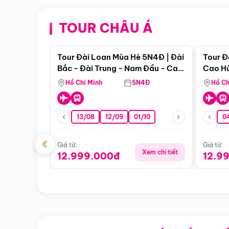
TOUR CHÂU Á
Điểm nổi bật
Tour Đài Loan Mùa Hè 5N4Đ | Đài
Tour Đ
Bắc - Đài Trung - Nam Đầu - Cao
Cao Hù
Hùng ( Bay Vn)
(Bay V
Hồ Chí Minh
5N4Đ
Hồ Ch
13/08
12/09
01/10
0
‹
Giá từ:
Giá từ:
Xem chi tiết
12.999.000đ
12.9