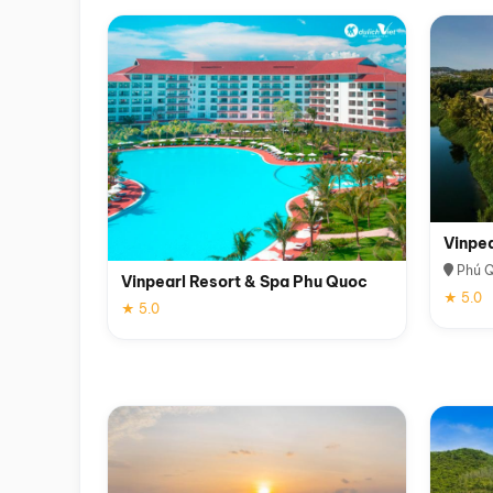
Vinpe
Phú 
Vinpearl Resort & Spa Phu Quoc
★ 5.0
★ 5.0