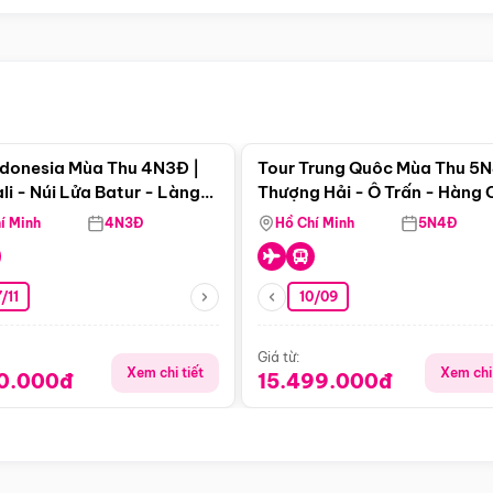
Điểm nổi bật
Điểm nổi
ndonesia Mùa Thu 4N3Đ |
Tour Trung Quôc Mùa Thu 5N
li - Núi Lửa Batur - Làng
Thượng Hải - Ô Trấn - Hàng
puran
(Tour Không Shopping)
í Minh
4N3Đ
Hồ Chí Minh
5N4Đ
/11
10/09
Giá từ:
Xem chi tiết
Xem chi 
90.000đ
15.499.000đ