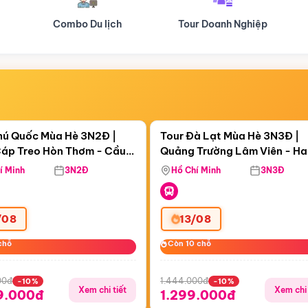
Tour Doanh Nghiệp
Du lịch Hành Hương
Điểm nổi bật
Điểm nổi
ngày 03:35:43
Còn
05 ngày 03:35:43
hú Quốc Mùa Hè 3N2Đ |
Tour Đà Lạt Mùa Hè 3N3Đ |
áp Treo Hòn Thơm - Cầu
Quảng Trường Lâm Viên - H
áp Treo Hòn Thơm
Công Viên Nước Aquatopia
Hill - Puppy Farm
í Minh
3N2Đ
Hồ Chí Minh
3N3Đ
/08
13/08
chỗ
chỗ
Còn 10 chỗ
Còn 10 chỗ
00đ
1.444.000đ
-10%
-10%
Xem chi tiết
Xem chi 
9.000đ
1.299.000đ