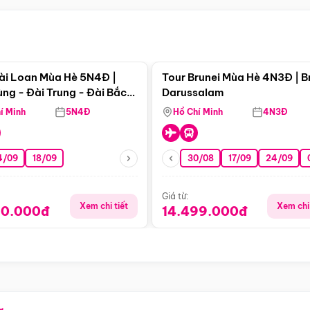
Điểm nổi bật
Điểm nổi
ài Loan Mùa Hè 5N4Đ |
Tour Brunei Mùa Hè 4N3Đ | B
ng - Đài Trung - Đài Bắc
Darussalam
j)
í Minh
5N4Đ
Hồ Chí Minh
4N3Đ
4/09
18/09
30/08
17/09
24/09
Giá từ:
Xem chi tiết
Xem chi 
90.000đ
14.499.000đ