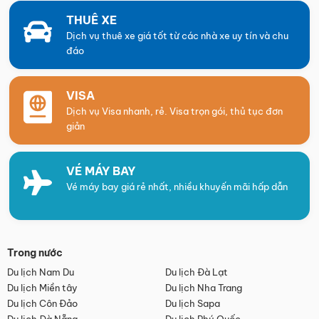
THUÊ XE
Dịch vụ thuê xe giá tốt từ các nhà xe uy tín và chu
đáo
VISA
Dịch vụ Visa nhanh, rẻ. Visa trọn gói, thủ tục đơn
giản
VÉ MÁY BAY
Vé máy bay giá rẻ nhất, nhiều khuyến mãi hấp dẫn
Trong nước
Du lịch Nam Du
Du lịch Đà Lạt
Du lịch Miền tây
Du lịch Nha Trang
Du lịch Côn Đảo
Du lịch Sapa