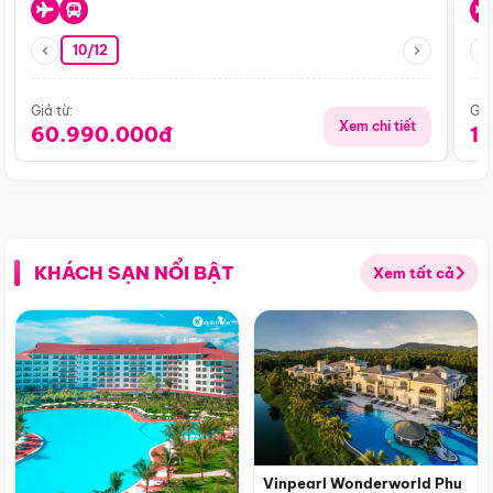
10/12
Giá từ:
Giá
Xem chi tiết
60.990.000đ
1
KHÁCH SẠN NỔI BẬT
Xem tất cả
Vinpearl Wonderworld Phu