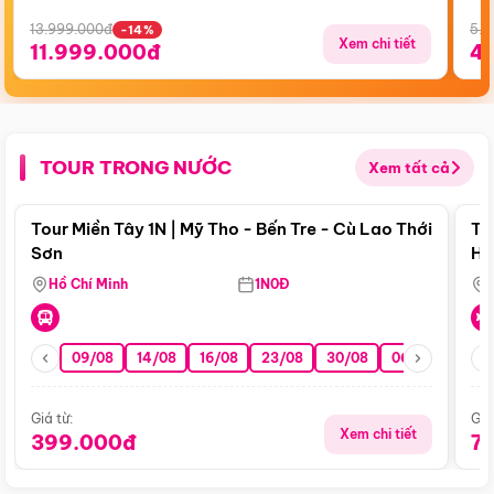
13.999.000đ
5.5
-14%
Xem chi tiết
11.999.000đ
4
TOUR TRONG NƯỚC
Xem tất cả
Điểm nổi bật
Tour Miền Tây 1N | Mỹ Tho - Bến Tre - Cù Lao Thới
To
Sơn
Hu
Hồ Chí Minh
1N0Đ
09/08
14/08
16/08
23/08
30/08
06/09
13/0
Giá từ:
Giá
Xem chi tiết
399.000đ
7