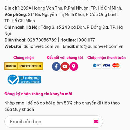
Địa chỉ
: 239A Hoàng Văn Thụ, P.Phú Nhuận, TP. Hồ Chí Minh.
Văn phòng
:
217 Bis Nguyễn Thị Minh Khai, P.Cầu Ông Lãnh,
TP. Hồ Chí Minh.
Chi nhánh Hà Nội
:
Tầng 3, số 243 xã Đàn, P.Đống Đa, TP. Hà
Nội
Điện thoại
:
028 73056789
|
Hotline
:
1900 1177
Website
:
dulichviet.com.vn
|
Email
:
info@dulichviet.com.vn
Chứng nhận
Kết nối với chúng tôi
Chấp nhận thanh toán
Đăng ký nhận thông tin khuyến mãi
Nhập email để có cơ hội giảm 50% cho chuyến đi tiếp theo
của Quý khách