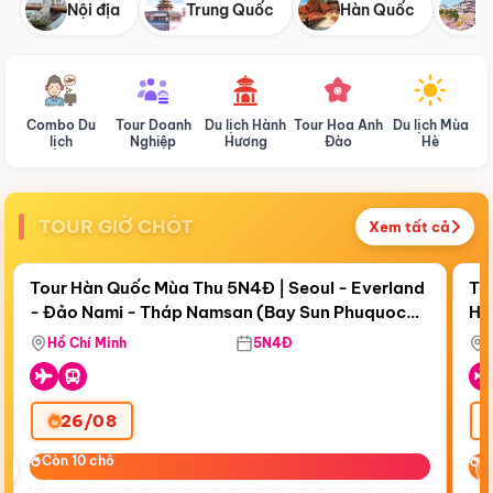
Nội địa
Trung Quốc
Hàn Quốc
N
Combo Du
Tour Doanh
Du lịch Hành
Tour Hoa Anh
Du lịch Mùa
D
lịch
Nghiệp
Hương
Đào
Hè
TOUR GIỜ CHÓT
Xem tất cả
Điểm nổi bật
Còn
18 ngày 20:09:11
Cò
Tour Hàn Quốc Mùa Thu 5N4Đ | Seoul - Everland
To
- Đảo Nami - Tháp Namsan (Bay Sun Phuquoc
Hò
Bay Sun Phuquoc Airways
Tặ
Airways)
Aq
Hồ Chí Minh
5N4Đ
26/08
‹
Còn 10 chỗ
Còn 10 chỗ
C
C