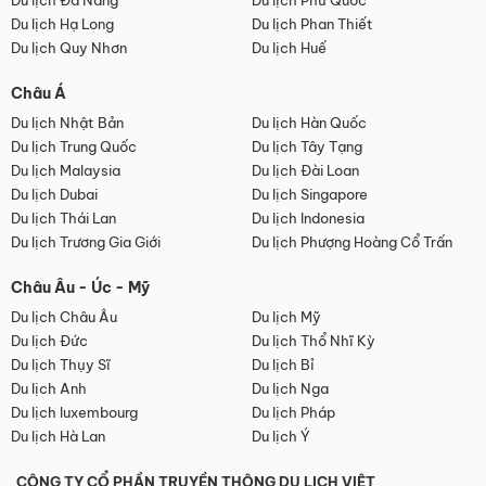
Du lịch Đà Nẵng
Du lịch Phú Quốc
Du lịch Hạ Long
Du lịch Phan Thiết
Du lịch Quy Nhơn
Du lịch Huế
Châu Á
Du lịch Nhật Bản
Du lịch Hàn Quốc
Du lịch Trung Quốc
Du lịch Tây Tạng
Du lịch Malaysia
Du lịch Đài Loan
Du lịch Dubai
Du lịch Singapore
Du lịch Thái Lan
Du lịch Indonesia
Du lịch Trương Gia Giới
Du lịch Phượng Hoàng Cổ Trấn
Châu Âu - Úc - Mỹ
Du lịch Châu Âu
Du lịch Mỹ
Du lịch Đức
Du lịch Thổ Nhĩ Kỳ
Du lịch Thụy Sĩ
Du lịch Bỉ
Du lịch Anh
Du lịch Nga
Du lịch luxembourg
Du lịch Pháp
Du lịch Hà Lan
Du lịch Ý
CÔNG TY CỔ PHẦN TRUYỀN THÔNG DU LỊCH VIỆT