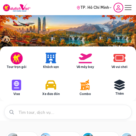
TP. Hồ Chí Minh
Tour trọn gói
Khách sạn
Vé máy bay
Vé vui chơi
Thêm
Visa
Xe đưa đón
Combo