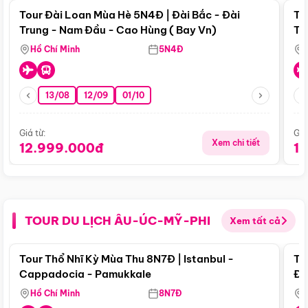
Tour Đài Loan Mùa Hè 5N4Đ | Đài Bắc - Đài
To
Trung - Nam Đầu - Cao Hùng ( Bay Vn)
Tr
Hồ Chí Minh
5N4Đ
13/08
12/09
01/10
Giá từ:
Giá
Xem chi tiết
12.999.000đ
1
TOUR DU LỊCH ÂU-ÚC-MỸ-PHI
Xem tất cả
Điểm nổi bật
Tour Thổ Nhĩ Kỳ Mùa Thu 8N7Đ | Istanbul -
To
Cappadocia - Pamukkale
Đế
Hồ Chí Minh
8N7Đ