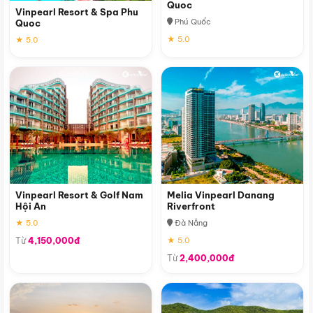
Quoc
Vinpearl Resort & Spa Phu
Phú Quốc
Quoc
★ 5.0
★ 5.0
Vinpearl Resort & Golf Nam
Melia Vinpearl Danang
Hội An
Riverfront
★ 5.0
Đà Nẵng
Từ
4,150,000đ
★ 5.0
Từ
2,400,000đ